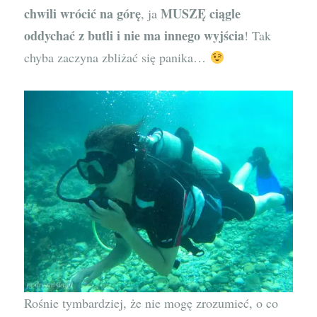
chwili wrócić na górę
MUSZĘ ciągle
, ja
oddychać z butli i nie ma innego wyjścia
! Tak
chyba zaczyna zbliżać się panika…
Rośnie tymbardziej, że nie mogę zrozumieć, o co