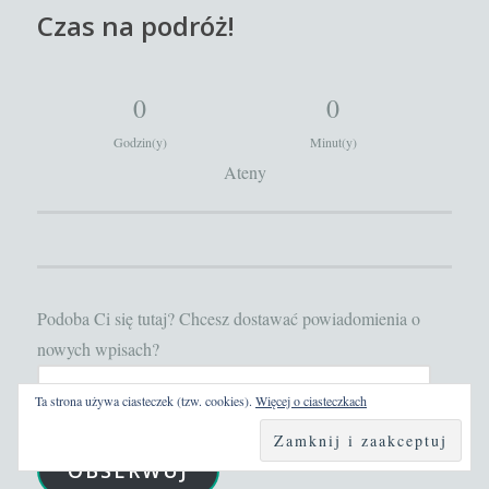
Czas na podróż!
0
0
Godzin(y)
Minut(y)
Ateny
Podoba Ci się tutaj? Chcesz dostawać powiadomienia o
nowych wpisach?
Wpisz
Ta strona używa ciasteczek (tzw. cookies).
Więcej o ciasteczkach
adres
e-
OBSERWUJ
mail