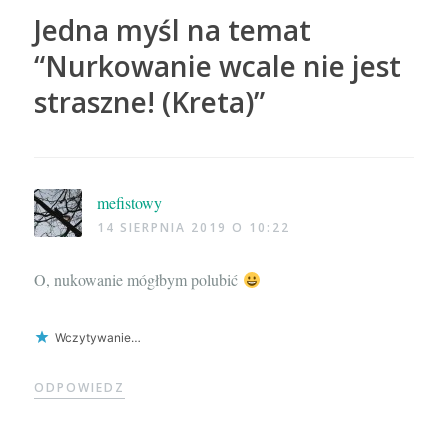
Jedna myśl na temat
“
Nurkowanie wcale nie jest
straszne! (Kreta)
”
mefistowy
14 SIERPNIA 2019 O 10:22
O, nukowanie mógłbym polubić
Wczytywanie…
ODPOWIEDZ