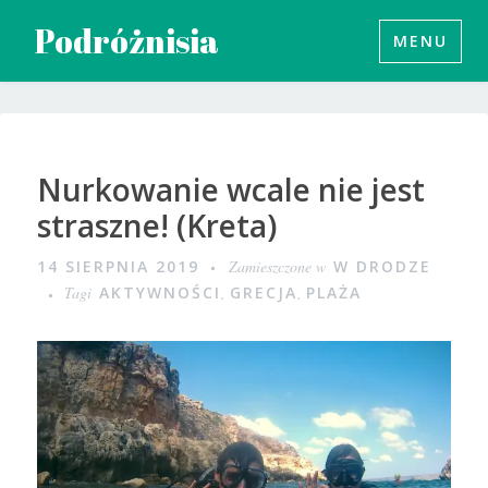
Przeskocz
Podróżnisia
MENU
do
treści
Nurkowanie wcale nie jest
straszne! (Kreta)
14 SIERPNIA 2019
Zamieszczone w
W DRODZE
Tagi
AKTYWNOŚCI
,
GRECJA
,
PLAŻA