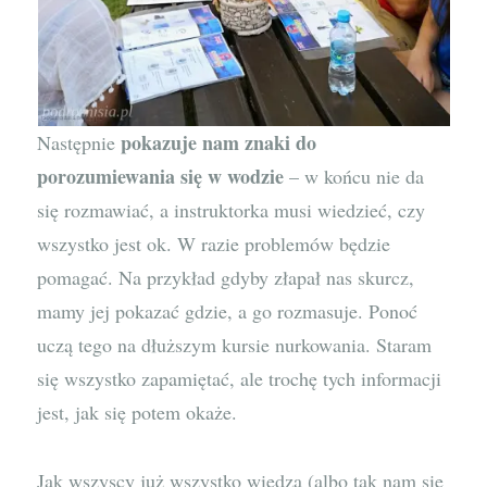
pokazuje nam znaki do
Następnie
porozumiewania się w wodzie
– w końcu nie da
się rozmawiać, a instruktorka musi wiedzieć, czy
wszystko jest ok. W razie problemów będzie
pomagać. Na przykład gdyby złapał nas skurcz,
mamy jej pokazać gdzie, a go rozmasuje. Ponoć
uczą tego na dłuższym kursie nurkowania. Staram
się wszystko zapamiętać, ale trochę tych informacji
jest, jak się potem okaże.
Jak wszyscy już wszystko wiedzą (albo tak nam się