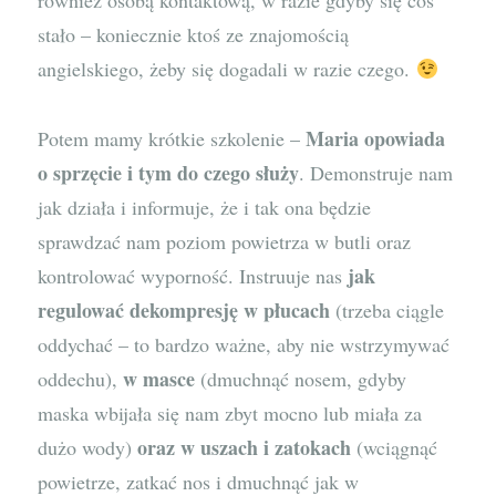
również osobą kontaktową, w razie gdyby się coś
stało – koniecznie ktoś ze znajomością
angielskiego, żeby się dogadali w razie czego.
Maria opowiada
Potem mamy krótkie szkolenie –
o sprzęcie i tym do czego służy
. Demonstruje nam
jak działa i informuje, że i tak ona będzie
sprawdzać nam poziom powietrza w butli oraz
jak
kontrolować wyporność. Instruuje nas
regulować dekompresję w płucach
(trzeba ciągle
oddychać – to bardzo ważne, aby nie wstrzymywać
w masce
oddechu),
(dmuchnąć nosem, gdyby
maska wbijała się nam zbyt mocno lub miała za
oraz w uszach i zatokach
dużo wody)
(wciągnąć
powietrze, zatkać nos i dmuchnąć jak w