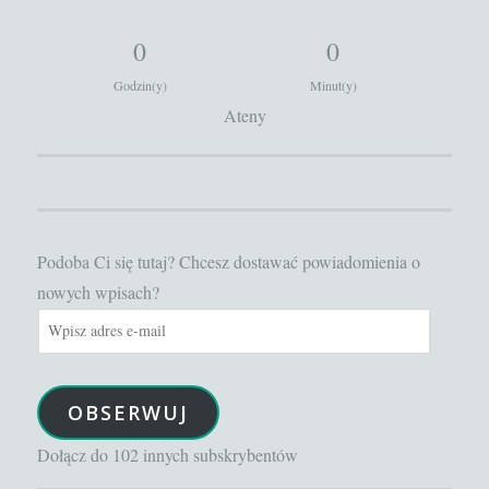
0
0
Godzin(y)
Minut(y)
Ateny
Podoba Ci się tutaj? Chcesz dostawać powiadomienia o
nowych wpisach?
Wpisz
adres
e-
OBSERWUJ
mail
Dołącz do 102 innych subskrybentów