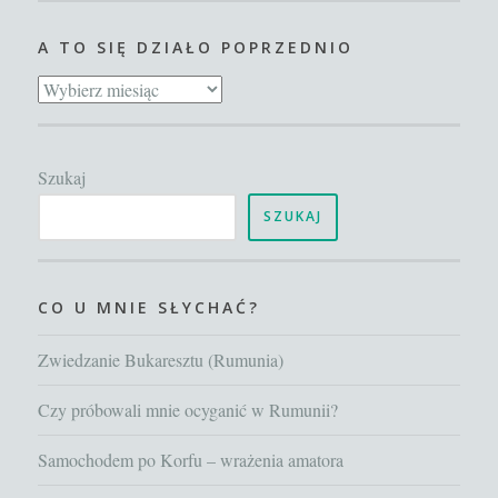
A TO SIĘ DZIAŁO POPRZEDNIO
A
to
się
Szukaj
działo
poprzednio
SZUKAJ
CO U MNIE SŁYCHAĆ?
Zwiedzanie Bukaresztu (Rumunia)
Czy próbowali mnie ocyganić w Rumunii?
Samochodem po Korfu – wrażenia amatora