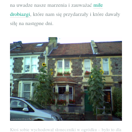
na uwadze nasze marzenia i zauważać
miłe
drobiazgi
, które nam się przydarzały i które dawały
siłę na następne dni.
Ktoś sobie wychodował słoneczniki w ogródku – było to dla