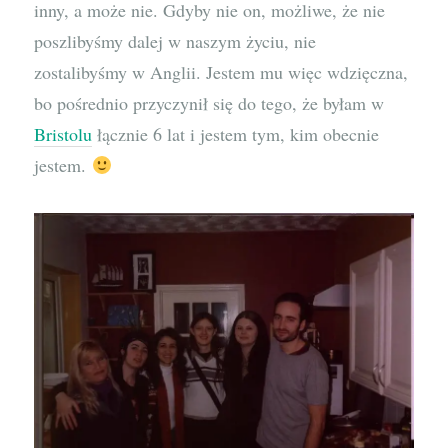
inny, a może nie. Gdyby nie on, możliwe, że nie
poszlibyśmy dalej w naszym życiu, nie
zostalibyśmy w Anglii. Jestem mu więc wdzięczna,
bo pośrednio przyczynił się do tego, że byłam w
Bristolu
łącznie 6 lat i jestem tym, kim obecnie
jestem.