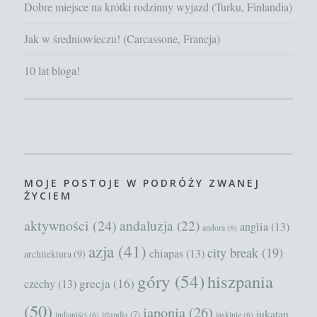
Dobre miejsce na krótki rodzinny wyjazd (Turku, Finlandia)
Jak w średniowieczu! (Carcassone, Francja)
10 lat bloga!
MOJE POSTOJE W PODRÓŻY ZWANEJ
ŻYCIEM
aktywności
(24)
andaluzja
(22)
anglia
(13)
andora
(6)
azja
(41)
city break
(19)
chiapas
(13)
architektura
(9)
góry
(54)
hiszpania
grecja
(16)
czechy
(13)
(50)
japonia
(26)
jukatan
irlandia
(7)
indianiści
(6)
jaskinie
(6)