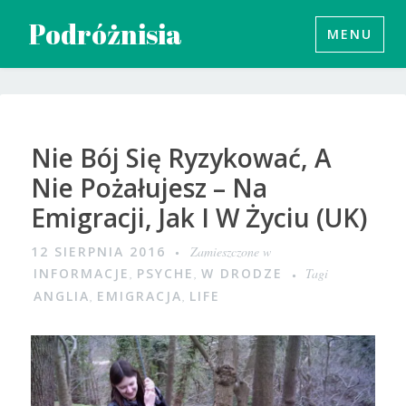
Przeskocz
Podróżnisia
MENU
do
treści
Nie Bój Się Ryzykować, A
Nie Pożałujesz – Na
Emigracji, Jak I W Życiu (UK)
12 SIERPNIA 2016
Zamieszczone w
INFORMACJE
,
PSYCHE
,
W DRODZE
Tagi
ANGLIA
,
EMIGRACJA
,
LIFE