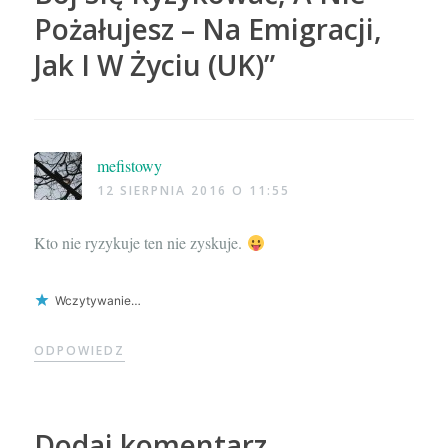
Pożałujesz – Na Emigracji,
Jak I W Życiu (UK)
”
mefistowy
12 SIERPNIA 2016 O 11:55
Kto nie ryzykuje ten nie zyskuje.
Wczytywanie…
ODPOWIEDZ
Dodaj komentarz