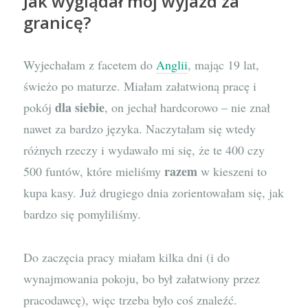
Jak wyglądał mój wyjazd za
granicę?
Wyjechałam z facetem do
Anglii
, mając 19 lat,
świeżo po maturze. Miałam załatwioną pracę i
dla siebie
pokój
, on jechał hardcorowo – nie znał
nawet za bardzo języka. Naczytałam się wtedy
różnych rzeczy i wydawało mi się, że te 400 czy
razem
500 funtów, które mieliśmy
w kieszeni to
kupa kasy. Już drugiego dnia zorientowałam się, jak
bardzo się pomyliliśmy.
Do zaczęcia pracy miałam kilka dni (i do
wynajmowania pokoju, bo był załatwiony przez
pracodawcę), więc trzeba było coś znaleźć.