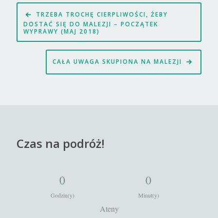
Nawigacja
TRZEBA TROCHĘ CIERPLIWOŚCI, ŻEBY
wpisu
DOSTAĆ SIĘ DO MALEZJI – POCZĄTEK
WYPRAWY (MAJ 2018)
CAŁA UWAGA SKUPIONA NA MALEZJI
Czas na podróż!
0
0
Godzin(y)
Minut(y)
Ateny