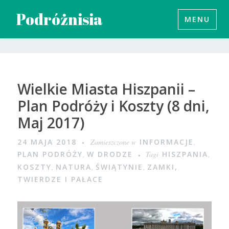
Przeskocz
Podróżnisia
MENU
do
treści
Wielkie Miasta Hiszpanii –
Plan Podróży i Koszty (8 dni,
Maj 2017)
24 MAJA 2018
Zamieszczone w
INFORMACJE
,
PLAN PODRÓŻY
,
W DRODZE
Tagi
HISZPANIA
,
KOSZTY
,
NATURA
,
ŚWIĄTYNIE
,
ZAMKI,
TWIERDZE I PAŁACE