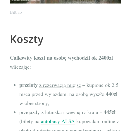
Bilbao
Koszty
Całkowity koszt na osobę wychodził ok 2400zł
wliczając:
przeloty
z rezerwacją miejsc
– kupione ok 2,5
440zł
msca przed wyjazdem, na osobę wyszło
w obie strony,
445zł
przejazdy z lotniska i wewnątrz kraju –
(bilety na
autobusy ALSA
kupowałam online z
około 3-miesięcznym wyprzedzeniem) – wlicza