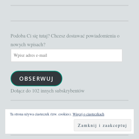
Podoba Ci się tutaj? Chcesz dostawać powiadomienia o
nowych wpisach?
Wpisz
adres
e-
OBSERWUJ
mail
Dołącz do 102 innych subskrybentów
A TO SIĘ DZIAŁO POPRZEDNIO
Ta strona używa ciasteczek (tzw. cookies).
Więcej o ciasteczkach
A
to