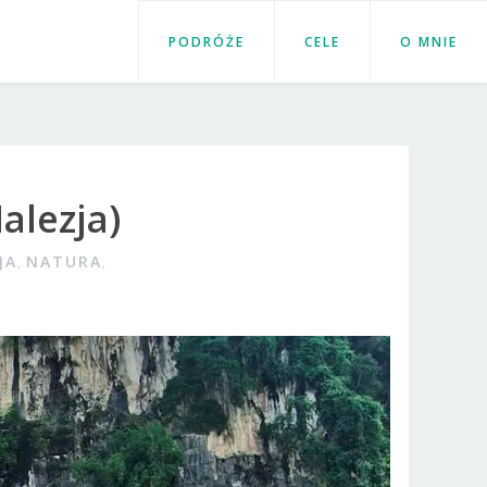
PODRÓŻE
CELE
O MNIE
alezja)
JA
,
NATURA
,