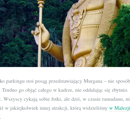
ko parkingu stoi posąg przedstawiający Murgana – nie sposób
Trudno go objąć całego w kadrze, nie oddalając się zbytnio.
. Wszyscy cykają sobie fotki, ale dziś, w czasie ramadanu, ni
 niż w jakiejkolwiek innej atrakcji, którą widzieliśmy
w Malezj
.