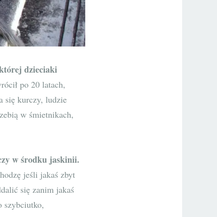
której dzieciaki
rócił po 20 latach,
 się kurczy, ludzie
zebią w śmietnikach,
zy w środku jaskinii.
hodzę jeśli jakaś zbyt
dalić się zanim jakaś
o szybciutko,