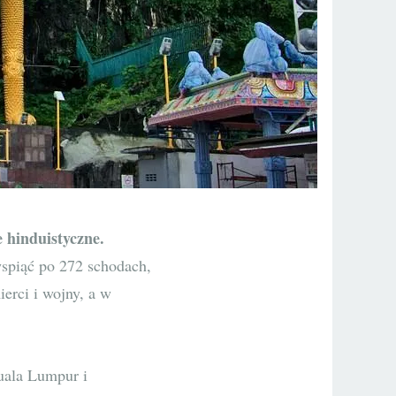
e hinduistyczne.
 wspiąć po 272 schodach,
erci i wojny, a w
uala Lumpur i