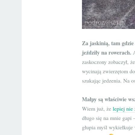
Za jaskinią, tam gdzie 
jeździły na rowerach.
A
zaskoczony zobaczył, że
wycinają zwierzętom do
szukając jedzenia. Na os
Małpy są właściwie wsz
Wiem już, że
lepiej nie
długo się na mnie gapi 
głupia myśl wykiełkuje w