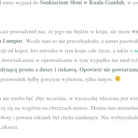
Sanktarium Słoni w Kuala Gandah
ał mnie wyjazd do
, w co
.
wy
sz powiadomił nas, że jego nie będzie w kraju, ale może
la Lumpur
. Wcale nam to nie przeszkadzało, a nawet pasował
zji od kogoś, kto mieszka w tym kraju całe życie, a także o
i
o doświadczenia w oprowadzaniu w tym wypadku nie miał też
płynącą prosto z duszy i ciekawą. Opowieść nie powtarzan
 przewodnik byłby gorszym wyborem, tylko innym.
nie trzeba być zbyt wcześnie, w wycieczkę wliczona jest wi
ącej się na wzgórzu na obrzeżach miasta. Można tam normalni
roboty i pewien odcinek był chyba zamknięty. Nie wybrzydzal
 Łukasza.