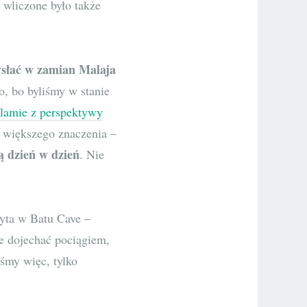
 wliczone było także
słać w zamian Malaja
o, bo byliśmy w stanie
slamie z perspektywy
 większego znaczenia –
ą dzień w dzień
. Nie
zyta w Batu Cave –
e dojechać pociągiem,
iśmy więc, tylko