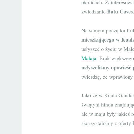
okolicach. Zainteresow
Batu Caves
zwiedzanie
Na samym początku Łuka
mieszkającego w Kua
usłyszeć o życiu w Male
Malaja
. Brak większeg
usłyszeliśmy opowieść 
twierdzę, że wprawiony
Jako że w Kuala Gandah 
świątyni hindu znajduj
ale w maju były jakieś 
skorzystaliśmy z oferty