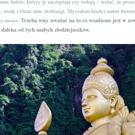
ie ludzie, którzy je zaczepiają czy wołają – widać, że prosz
, wodę i różne inne drobiazgi. Słyszałam kiedyś nawet histo
Trzeba więc uważać na to co wsadzone jest w zew
na owoce.
z daleka od tych małych złodziejaszków.