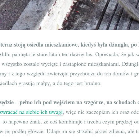
teraz stoją osiedla mieszkaniowe, kiedyś była dżungla, po 
ldin pamięta te stare lata i ten dawny las. Opowiada, że jak w
 wszystko zostało wycięte i zastąpione mieszkaniami. Dżungla
my i z tego względu zwierzęta przychodzą do ich domów i gr
iedlach grasują małpy, a do tego jest brudno.
ędzie – pełno ich pod wejściem na wzgórze, na schodach c
 zwracać na siebie ich uwagi
, więc nie zaczepiam ich oraz odc
– to napewno znak, że coś kombinuje i trzeba czym prędzej od
 jej podłej główce. Udaje mi się strzelić jakieś zdjęcia, ale t