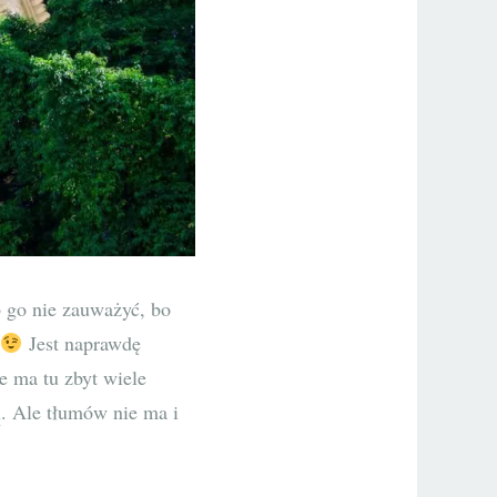
 go nie zauważyć, bo
Jest naprawdę
e ma tu zbyt wiele
i
. Ale tłumów nie ma i