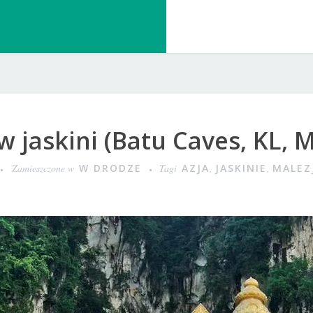
w jaskini (Batu Caves, KL, M
Zamieszczone w
W DRODZE
Tagi
AZJA
,
JASKINIE
,
MALEZ