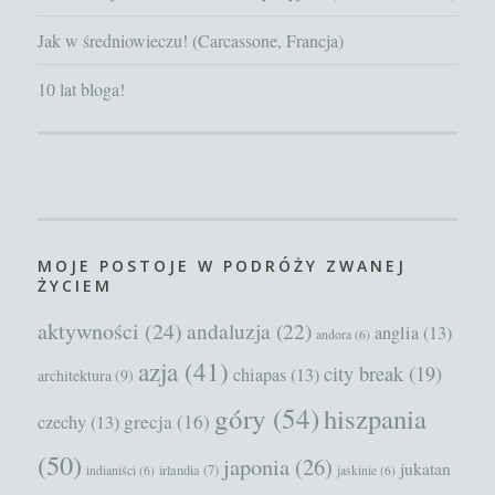
Jak w średniowieczu! (Carcassone, Francja)
10 lat bloga!
MOJE POSTOJE W PODRÓŻY ZWANEJ
ŻYCIEM
aktywności
(24)
andaluzja
(22)
anglia
(13)
andora
(6)
azja
(41)
city break
(19)
chiapas
(13)
architektura
(9)
góry
(54)
hiszpania
grecja
(16)
czechy
(13)
(50)
japonia
(26)
jukatan
irlandia
(7)
indianiści
(6)
jaskinie
(6)