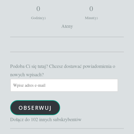
0
0
Godzin(y)
Minut(y)
Ateny
Podoba Ci się tutaj? Chcesz dostawać powiadomienia o
nowych wpisach?
Wpisz
adres
e-
OBSERWUJ
mail
Dołącz do 102 innych subskrybentów