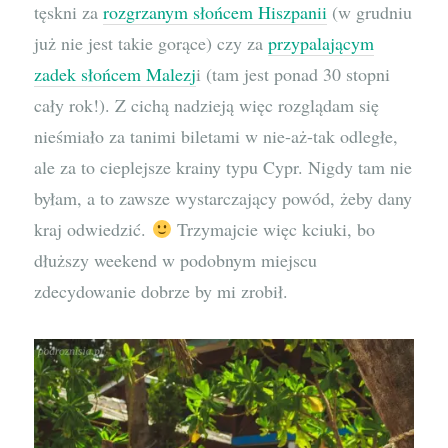
tęskni za
rozgrzanym słońcem Hiszpanii
(w grudniu
już nie jest takie gorące) czy za
przypalającym
zadek słońcem Malezj
i (tam jest ponad 30 stopni
cały rok!). Z cichą nadzieją więc rozglądam się
nieśmiało za tanimi biletami w nie-aż-tak odległe,
ale za to cieplejsze krainy typu Cypr. Nigdy tam nie
byłam, a to zawsze wystarczający powód, żeby dany
kraj odwiedzić.
Trzymajcie więc kciuki, bo
dłuższy weekend w podobnym miejscu
zdecydowanie dobrze by mi zrobił.