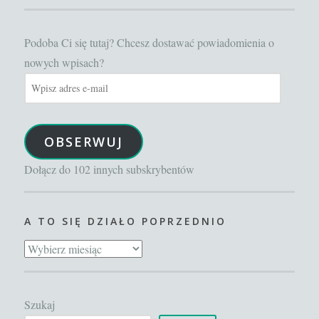
Podoba Ci się tutaj? Chcesz dostawać powiadomienia o
nowych wpisach?
Wpisz
adres
e-
OBSERWUJ
mail
Dołącz do 102 innych subskrybentów
A TO SIĘ DZIAŁO POPRZEDNIO
A
to
się
Szukaj
działo