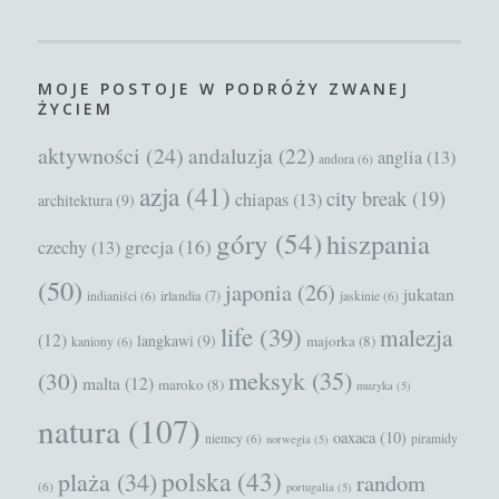
MOJE POSTOJE W PODRÓŻY ZWANEJ
ŻYCIEM
aktywności
(24)
andaluzja
(22)
anglia
(13)
andora
(6)
azja
(41)
city break
(19)
chiapas
(13)
architektura
(9)
góry
(54)
hiszpania
grecja
(16)
czechy
(13)
(50)
japonia
(26)
jukatan
irlandia
(7)
indianiści
(6)
jaskinie
(6)
life
(39)
malezja
(12)
langkawi
(9)
majorka
(8)
kaniony
(6)
meksyk
(35)
(30)
malta
(12)
maroko
(8)
muzyka
(5)
natura
(107)
oaxaca
(10)
niemcy
(6)
piramidy
norwegia
(5)
polska
(43)
plaża
(34)
random
(6)
portugalia
(5)