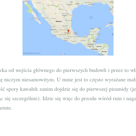
ka od wejścia głównego do pierwszych budowli i przez to wł
ię niczym niesamowitym. U mnie jest to często wyrażane małą
jść spory kawałek zanim dojdzie się do pierwszej piramidy (j
ząc się szczególnie). Idzie się więc do przodu wśród ruin i n
ernie.