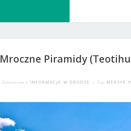
 Mroczne Piramidy (Teotih
Zamieszczone w
INFORMACJE
,
W DRODZE
Tagi
MEKSYK
,