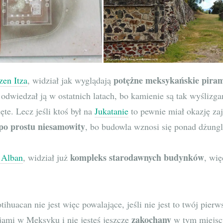
potężne meksykańskie pira
zen Itza
, widział jak wyglądają
i odwiedzał ją w ostatnich latach, bo kamienie są tak wyślizga
te. Lecz jeśli ktoś był na
Jukatanie
to pewnie miał okazję za
 po prostu niesamowity
, bo budowla wznosi się ponad dżungl
kompleks starodawnych budynków
 Alban
, widział już
, wię
ihuacan nie jest więc powalające, jeśli nie jest to twój pierw
zakochany
jami w Meksyku i nie jesteś jeszcze
w tym miejs