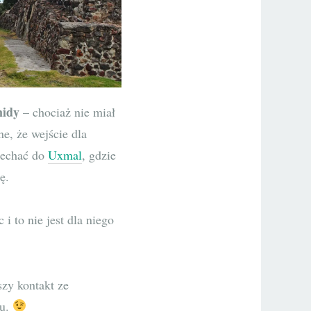
midy
– chociaż nie miał
ne, że wejście dla
jechać do
Uxmal
, gdzie
ę.
c i to nie jest dla niego
szy kontakt ze
cu.