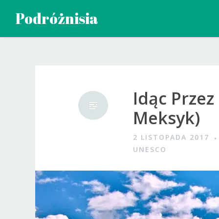
Przeskocz
Podróżnisia
do
treści
Idąc Przez
Meksyk)
2 LISTOPADA 2017
UNESCO