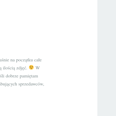
aśnie na początku całe
 ilością zdjęć.
W
eśli dobrze pamiętam
agabujących sprzedawców,