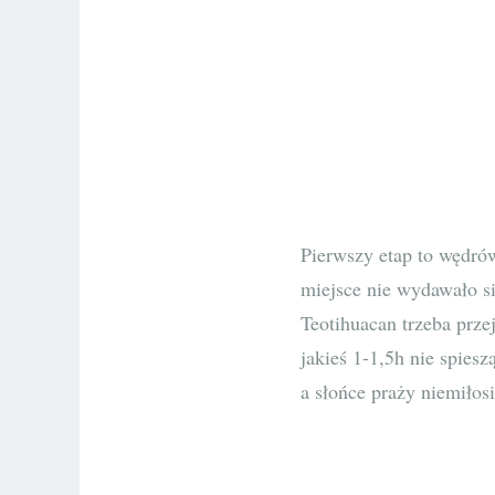
Pierwszy etap to wędrów
miejsce nie wydawało s
Teotihuacan trzeba prze
jakieś 1-1,5h nie spies
a słońce praży niemiłosi