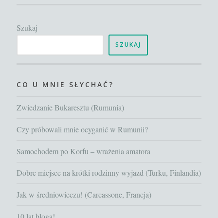
to
się
Szukaj
działo
poprzednio
SZUKAJ
CO U MNIE SŁYCHAĆ?
Zwiedzanie Bukaresztu (Rumunia)
Czy próbowali mnie ocyganić w Rumunii?
Samochodem po Korfu – wrażenia amatora
Dobre miejsce na krótki rodzinny wyjazd (Turku, Finlandia)
Jak w średniowieczu! (Carcassone, Francja)
10 lat bloga!