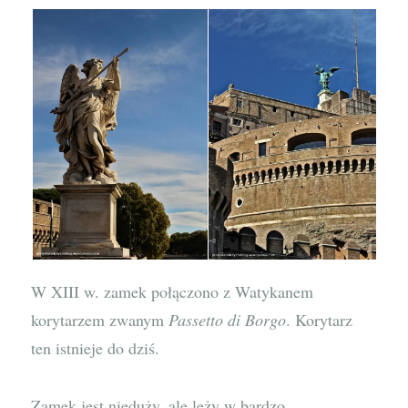
W XIII w. zamek połączono z Watykanem
korytarzem zwanym
Passetto di Borgo
. Korytarz
ten istnieje do dziś.
Zamek jest nieduży, ale leży w bardzo