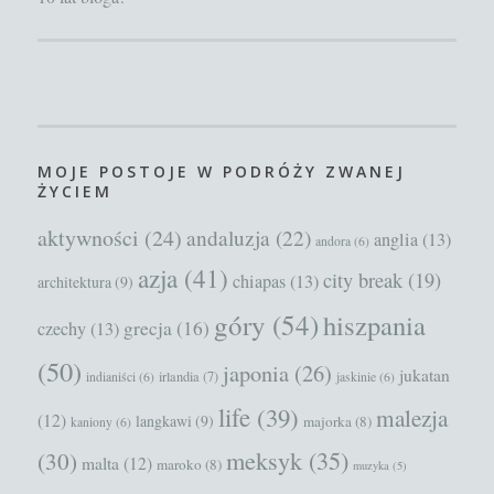
MOJE POSTOJE W PODRÓŻY ZWANEJ
ŻYCIEM
aktywności
(24)
andaluzja
(22)
anglia
(13)
andora
(6)
azja
(41)
city break
(19)
chiapas
(13)
architektura
(9)
góry
(54)
hiszpania
grecja
(16)
czechy
(13)
(50)
japonia
(26)
jukatan
irlandia
(7)
indianiści
(6)
jaskinie
(6)
life
(39)
malezja
(12)
langkawi
(9)
majorka
(8)
kaniony
(6)
meksyk
(35)
(30)
malta
(12)
maroko
(8)
muzyka
(5)