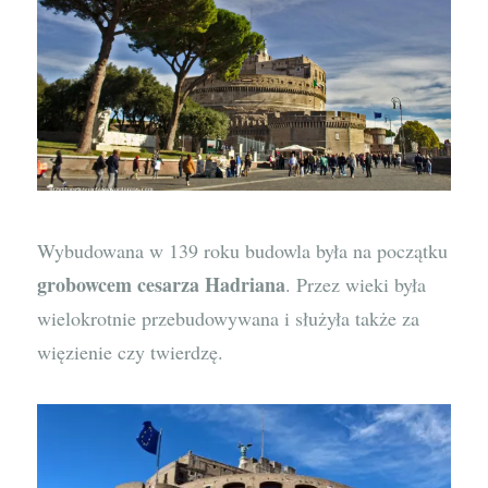
Wybudowana w 139 roku budowla była na początku
grobowcem cesarza Hadriana
. Przez wieki była
wielokrotnie przebudowywana i służyła także za
więzienie czy twierdzę.