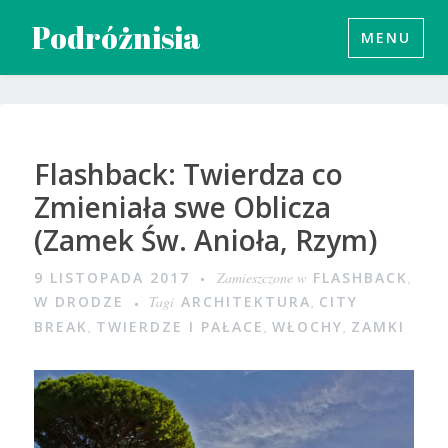
Przeskocz
Podróżnisia
MENU
do
treści
Flashback: Twierdza co
Zmieniała swe Oblicza
(Zamek Św. Anioła, Rzym)
9 LISTOPADA 2017
Zamieszczone w
FLASHBACK
,
W DRODZE
Tagi
ARCHITEKTURA
,
CITY
BREAK
,
TWIERDZE I PAŁACE
,
WŁOCHY
,
ZAMKI