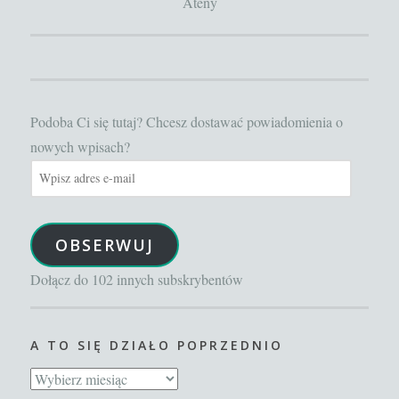
Ateny
Podoba Ci się tutaj? Chcesz dostawać powiadomienia o
nowych wpisach?
Wpisz
adres
e-
OBSERWUJ
mail
Dołącz do 102 innych subskrybentów
A TO SIĘ DZIAŁO POPRZEDNIO
A