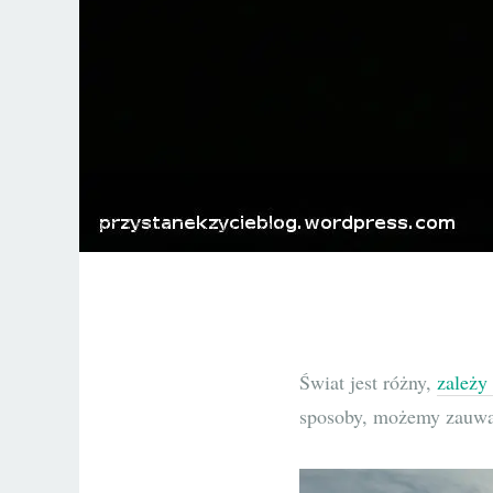
Świat jest różny,
zależy
sposoby, możemy zauważ