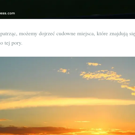
 patrząc, możemy dojrzeć cudowne miejsca, które znajdują się
o tej pory.