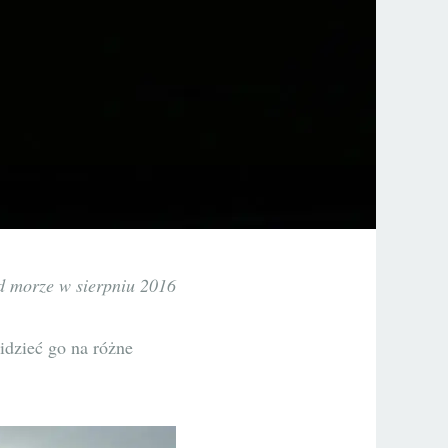
d morze w sierpniu 2016
dzieć go na różne