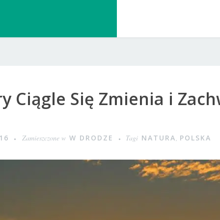
ry Ciągle Się Zmienia i Zac
16
Zamieszczone w
W DRODZE
Tagi
NATURA
,
POLSKA