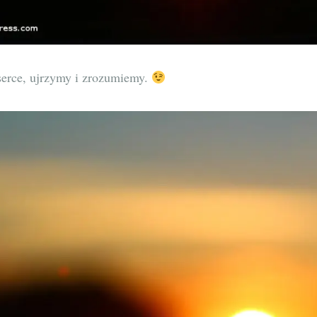
serce, ujrzymy i zrozumiemy.