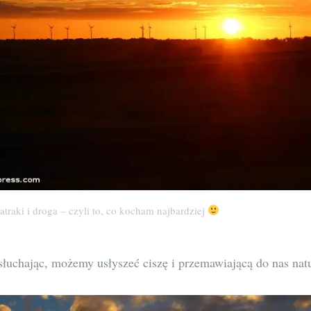
atraki i droga – czyli to, co kocham najbardziej
 słuchając, możemy usłyszeć ciszę i przemawiającą do nas nat