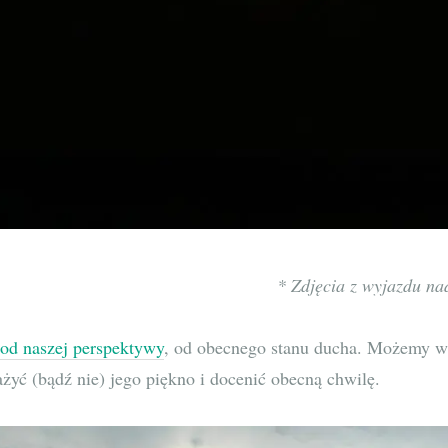
* Zdjęcia z wyjazdu na
 od naszej perspektywy
, od obecnego stanu ducha. Możemy wi
yć (bądź nie) jego piękno i docenić obecną chwilę.