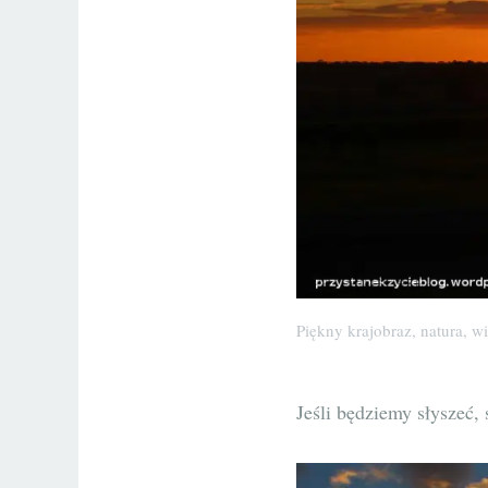
Piękny krajobraz, natura, wi
Jeśli będziemy słyszeć,