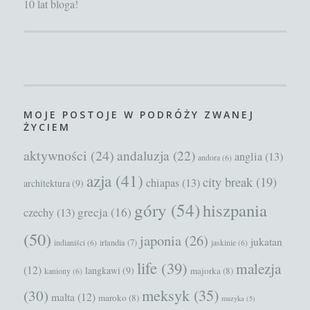
10 lat bloga!
MOJE POSTOJE W PODRÓŻY ZWANEJ
ŻYCIEM
aktywności
(24)
andaluzja
(22)
anglia
(13)
andora
(6)
azja
(41)
city break
(19)
chiapas
(13)
architektura
(9)
góry
(54)
hiszpania
grecja
(16)
czechy
(13)
(50)
japonia
(26)
jukatan
irlandia
(7)
indianiści
(6)
jaskinie
(6)
life
(39)
malezja
(12)
langkawi
(9)
majorka
(8)
kaniony
(6)
meksyk
(35)
(30)
malta
(12)
maroko
(8)
muzyka
(5)