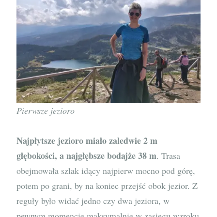
Pierwsze jezioro
Najpłytsze jezioro miało zaledwie 2 m
głębokości, a najgłębsze bodajże 38 m
. Trasa
obejmowała szlak idący najpierw mocno pod górę,
potem po grani, by na koniec przejść obok jezior. Z
reguły było widać jedno czy dwa jeziora, w
pewnym momencie maksymalnie w zasięgu wzroku