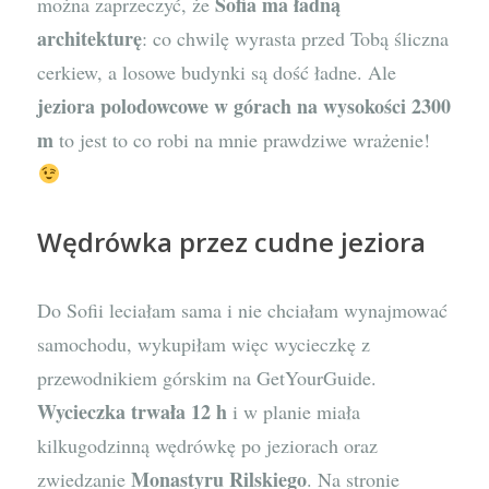
Sofia ma ładną
można zaprzeczyć, że
architekturę
: co chwilę wyrasta przed Tobą śliczna
cerkiew, a losowe budynki są dość ładne. Ale
jeziora polodowcowe w górach na wysokości 2300
m
to jest to co robi na mnie prawdziwe wrażenie!
Wędrówka przez cudne jeziora
Do Sofii leciałam sama i nie chciałam wynajmować
samochodu, wykupiłam więc wycieczkę z
przewodnikiem górskim na GetYourGuide.
Wycieczka trwała 12 h
i w planie miała
kilkugodzinną wędrówkę po jeziorach oraz
Monastyru Rilskiego
zwiedzanie
. Na stronie