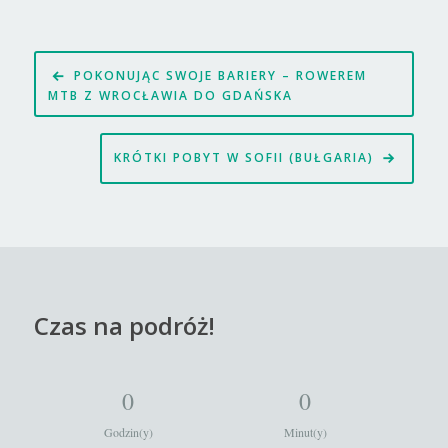
Nawigacja
POKONUJĄC SWOJE BARIERY – ROWEREM
wpisu
MTB Z WROCŁAWIA DO GDAŃSKA
KRÓTKI POBYT W SOFII (BUŁGARIA)
Czas na podróż!
0
0
Godzin(y)
Minut(y)