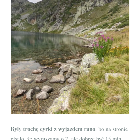
Były trochę cyrki z wyjazdem rano
, bo na stronie
pisało, że wyruszamy o 7, ale dobrze być 15 min