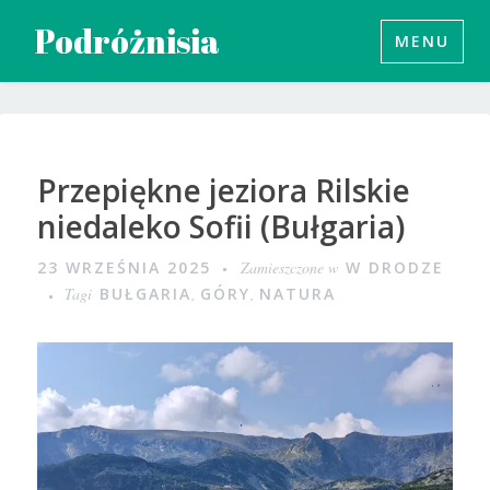
Przeskocz
Podróżnisia
MENU
do
treści
Przepiękne jeziora Rilskie
niedaleko Sofii (Bułgaria)
23 WRZEŚNIA 2025
Zamieszczone w
W DRODZE
Tagi
BUŁGARIA
,
GÓRY
,
NATURA