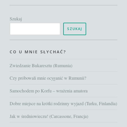
to
się
Szukaj
działo
poprzednio
SZUKAJ
CO U MNIE SŁYCHAĆ?
Zwiedzanie Bukaresztu (Rumunia)
Czy próbowali mnie ocyganić w Rumunii?
Samochodem po Korfu – wrażenia amatora
Dobre miejsce na krótki rodzinny wyjazd (Turku, Finlandia)
Jak w średniowieczu! (Carcassone, Francja)