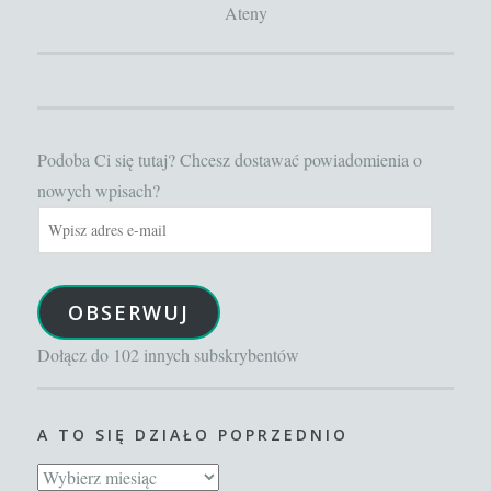
Ateny
Podoba Ci się tutaj? Chcesz dostawać powiadomienia o
nowych wpisach?
Wpisz
adres
e-
OBSERWUJ
mail
Dołącz do 102 innych subskrybentów
A TO SIĘ DZIAŁO POPRZEDNIO
A