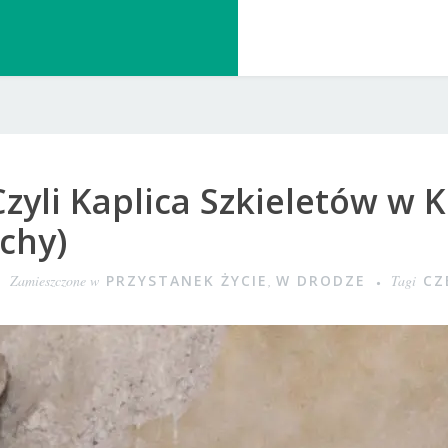
Czyli Kaplica Szkieletów w 
chy)
Zamieszczone w
PRZYSTANEK ŻYCIE
,
W DRODZE
Tagi
CZ