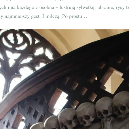
h i na każdego z osobna – lustrują sylwetkę, ubranie, rysy 
y najmniejszy gest. I milczą. Po prostu…