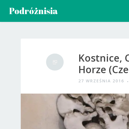
Przeskocz
Podróżnisia
do
treści
Kostnice, 
Horze (Cze
27 WRZEŚNIA 2016