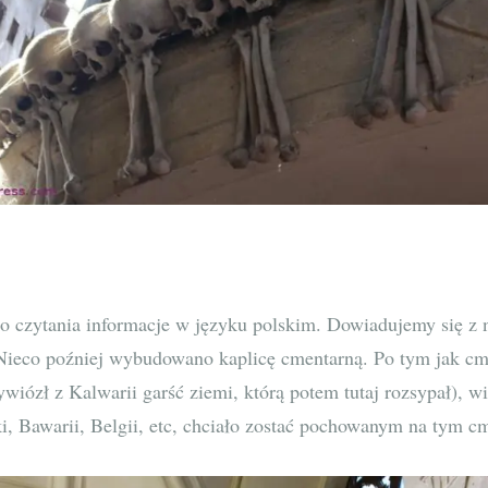
do czytania informacje w języku polskim. Dowiadujemy się z 
Nieco poźniej wybudowano kaplicę cmentarną. Po tym jak cmen
ywiózł z Kalwarii garść ziemi, którą potem tutaj rozsypał), w
i, Bawarii, Belgii, etc, chciało zostać pochowanym na tym c