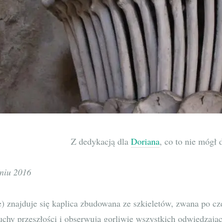
Z dedykacją dla
Doriana
, co to nie mógł 
niu 2016
) znajduje się kaplica zbudowana ze szkieletów, zwana po c
duchy przeszłości i obserwują gorliwie wszystkich odwiedzając