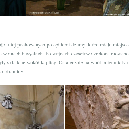
ało tutaj pochowanych po epidemi dżumy, która miała miejsce
o wojnach husyckich. Po wojnach częściowo zrekonstruowan
yły składane wokół kaplicy. Ostatecznie na wpół ociemniały 
h piramidy.