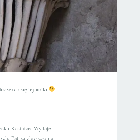
doczekać się tej notki
zesku Kostnice. Wydaje
ych. Patrzą zbiorczo na