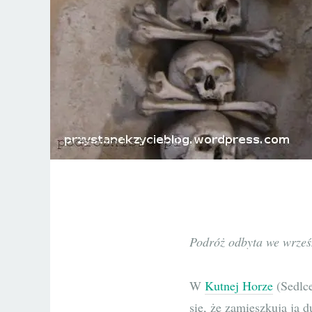
Podróż odbyta we wrześ
W
Kutnej Horze
(Sedlce
się, że zamieszkują ją 