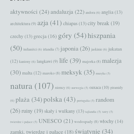
aktywności
(24)
andaluzja
(22)
anglia
(13)
andora
(6)
azja
(41)
city break
(19)
chiapas
(13)
architektura
(9)
góry
(54)
hiszpania
grecja
(16)
czechy
(13)
(50)
japonia
(26)
jukatan
irlandia
(7)
indianiści
(6)
jaskinie
(6)
life
(39)
malezja
(12)
langkawi
(9)
majorka
(8)
kaniony
(6)
meksyk
(35)
(30)
malta
(12)
maroko
(8)
muzyka
(5)
natura
(107)
oaxaca
(10)
niemcy
(6)
piramidy
norwegia
(5)
polska
(43)
plaża
(34)
random
(6)
portugalia
(5)
(26)
ruiny
(19)
skały i wulkany
(13)
tajlandia
(5)
tatry
(5)
UNESCO
(21)
włochy
(14)
wodospady
(8)
twierdze i pałace
(5)
świątynie
(34)
zamki, twierdze i pałace
(18)