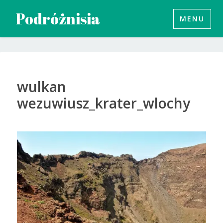
Przeskocz
Podróżnisia
MENU
do
treści
wulkan
wezuwiusz_krater_wlochy