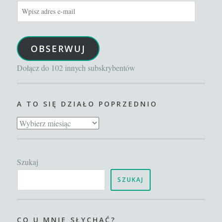
Wpisz
adres
e-
OBSERWUJ
mail
Dołącz do 102 innych subskrybentów
A TO SIĘ DZIAŁO POPRZEDNIO
A
to
się
Szukaj
działo
poprzednio
SZUKAJ
CO U MNIE SŁYCHAĆ?