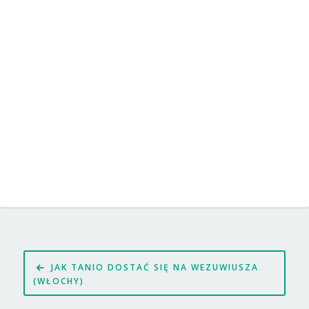
Nawigacja
JAK TANIO DOSTAĆ SIĘ NA WEZUWIUSZA
wpisu
(WŁOCHY)