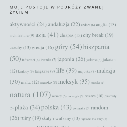
MOJE POSTOJE W PODRÓŻY ZWANEJ
ŻYCIEM
aktywności
(24)
andaluzja
(22)
anglia
(13)
andora
(6)
azja
(41)
city break
(19)
chiapas
(13)
architektura
(9)
góry
(54)
hiszpania
grecja
(16)
czechy
(13)
(50)
japonia
(26)
jukatan
irlandia
(7)
indianiści
(6)
jaskinie
(6)
life
(39)
malezja
(12)
langkawi
(9)
majorka
(8)
kaniony
(6)
meksyk
(35)
(30)
malta
(12)
maroko
(8)
muzyka
(5)
natura
(107)
oaxaca
(10)
niemcy
(6)
piramidy
norwegia
(5)
polska
(43)
plaża
(34)
random
(6)
portugalia
(5)
(26)
ruiny
(19)
skały i wulkany
(13)
tajlandia
(5)
tatry
(5)