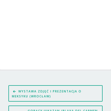
Nawigacja
WYSTAWA ZDJĘĆ I PREZENTACJA O
wpisu
MEKSYKU (WROCŁAW)
GORĄCY JUKATAN (PLAYA DEL CARMEN,