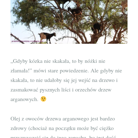
„Gdyby kózka nie skakała, to by nóżki nie
złamała!” mówi stare powiedzenie. Ale gdyby nie
skakała, to nie udałoby się jej wejść na drzewo i
zasmakować pysznych liści i orzechów drzew
arganowych.
Olej z owoców drzewa arganowego jest bardzo
zdrowy (chociaż na początku może być ciężko
przyzwyczaić się do jego zapachu, bo jest dość