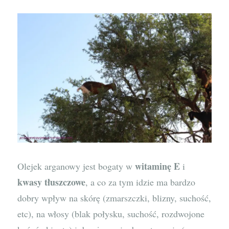
witaminę E
Olejek arganowy jest bogaty w
i
kwasy tłuszczowe
, a co za tym idzie ma bardzo
dobry wpływ na skórę (zmarszczki, blizny, suchość,
etc), na włosy (blak połysku, suchość, rozdwojone