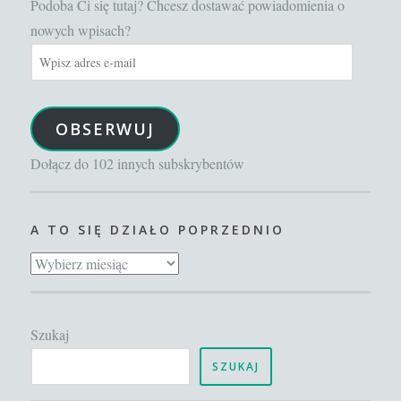
Podoba Ci się tutaj? Chcesz dostawać powiadomienia o
nowych wpisach?
Wpisz
adres
e-
OBSERWUJ
mail
Dołącz do 102 innych subskrybentów
A TO SIĘ DZIAŁO POPRZEDNIO
A
to
się
Szukaj
działo
poprzednio
SZUKAJ