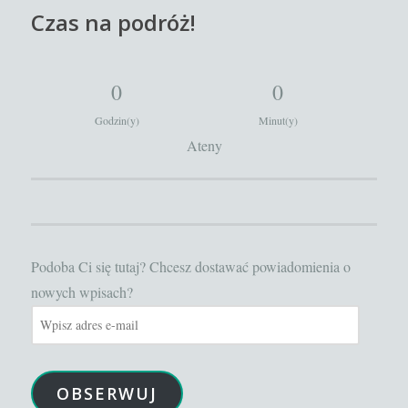
Czas na podróż!
0
0
Godzin(y)
Minut(y)
Ateny
Podoba Ci się tutaj? Chcesz dostawać powiadomienia o
nowych wpisach?
Wpisz
adres
e-
OBSERWUJ
mail