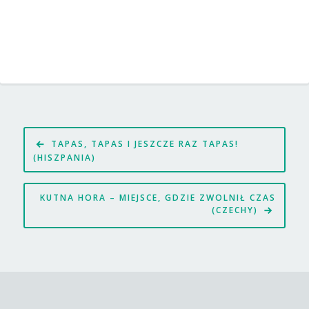
Nawigacja
TAPAS, TAPAS I JESZCZE RAZ TAPAS!
wpisu
(HISZPANIA)
KUTNA HORA – MIEJSCE, GDZIE ZWOLNIŁ CZAS
(CZECHY)