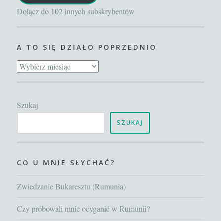
Dołącz do 102 innych subskrybentów
A TO SIĘ DZIAŁO POPRZEDNIO
A
to
się
Szukaj
działo
poprzednio
SZUKAJ
CO U MNIE SŁYCHAĆ?
Zwiedzanie Bukaresztu (Rumunia)
Czy próbowali mnie ocyganić w Rumunii?