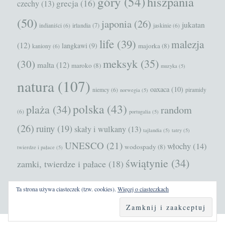
góry
(54)
hiszpania
grecja
(16)
czechy
(13)
(50)
japonia
(26)
jukatan
irlandia
(7)
indianiści
(6)
jaskinie
(6)
life
(39)
malezja
(12)
langkawi
(9)
majorka
(8)
kaniony
(6)
meksyk
(35)
(30)
malta
(12)
maroko
(8)
muzyka
(5)
natura
(107)
oaxaca
(10)
niemcy
(6)
piramidy
norwegia
(5)
polska
(43)
plaża
(34)
random
(6)
portugalia
(5)
(26)
ruiny
(19)
skały i wulkany
(13)
tajlandia
(5)
tatry
(5)
UNESCO
(21)
włochy
(14)
wodospady
(8)
twierdze i pałace
(5)
świątynie
(34)
zamki, twierdze i pałace
(18)
Ta strona używa ciasteczek (tzw. cookies).
Więcej o ciasteczkach