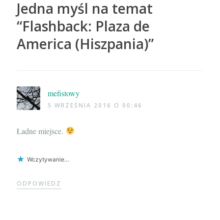
Jedna myśl na temat
“
Flashback: Plaza de
America (Hiszpania)
”
mefistowy
5 WRZEŚNIA 2016 O 00:46
Ładne miejsce.
Wczytywanie…
ODPOWIEDZ