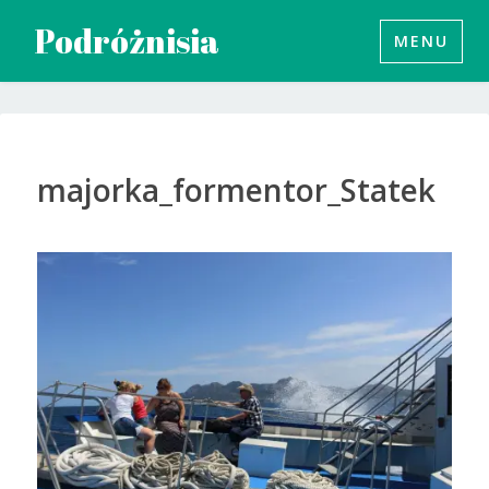
Przeskocz
Podróżnisia
MENU
do
treści
majorka_formentor_Statek