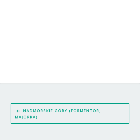
Nawigacja
NADMORSKIE GÓRY (FORMENTOR,
wpisu
MAJORKA)