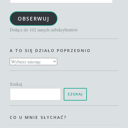
adres
e-
OBSERWUJ
mail
Dołącz do 102 innych subskrybentów
A TO SIĘ DZIAŁO POPRZEDNIO
A
to
się
Szukaj
działo
poprzednio
SZUKAJ
CO U MNIE SŁYCHAĆ?