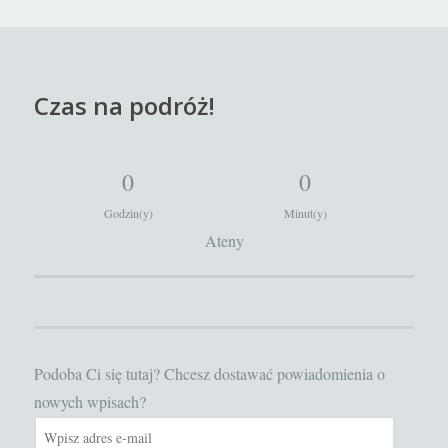
Czas na podróż!
0
0
Godzin(y)
Minut(y)
Ateny
Podoba Ci się tutaj? Chcesz dostawać powiadomienia o
nowych wpisach?
Wpisz