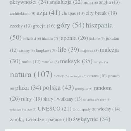
aktywności
(24)
andaluzja
(22)
anglia
(13)
andora
(6)
azja
(41)
city break
(19)
chiapas
(13)
architektura
(9)
góry
(54)
hiszpania
grecja
(16)
czechy
(13)
(50)
japonia
(26)
jukatan
irlandia
(7)
indianiści
(6)
jaskinie
(6)
life
(39)
malezja
(12)
langkawi
(9)
majorka
(8)
kaniony
(6)
meksyk
(35)
(30)
malta
(12)
maroko
(8)
muzyka
(5)
natura
(107)
oaxaca
(10)
niemcy
(6)
piramidy
norwegia
(5)
polska
(43)
plaża
(34)
random
(6)
portugalia
(5)
(26)
ruiny
(19)
skały i wulkany
(13)
tajlandia
(5)
tatry
(5)
UNESCO
(21)
włochy
(14)
wodospady
(8)
twierdze i pałace
(5)
świątynie
(34)
zamki, twierdze i pałace
(18)