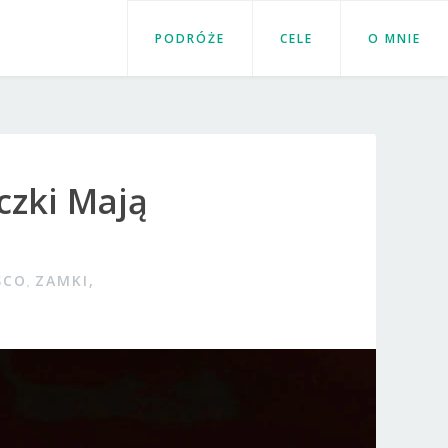
PODRÓŻE
CELE
O MNIE
czki Mają
SCO
,
ZAMKI,