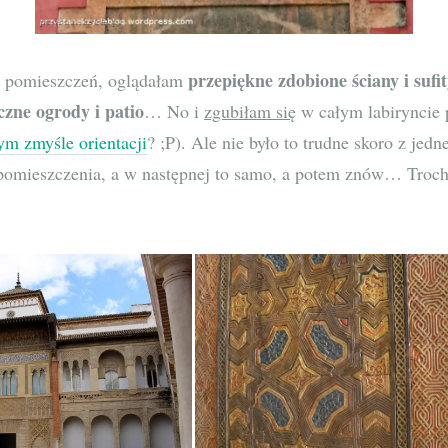
przepiękne zdobione ściany i sufi
 pomieszczeń, oglądałam
iczne ogrody i patio
… No i
zgubiłam się
w całym labiryncie
ym zmyśle orientacji
? ;P). Ale nie było to trudne skoro z je
 pomieszczenia, a w następnej to samo, a potem znów… Trochę