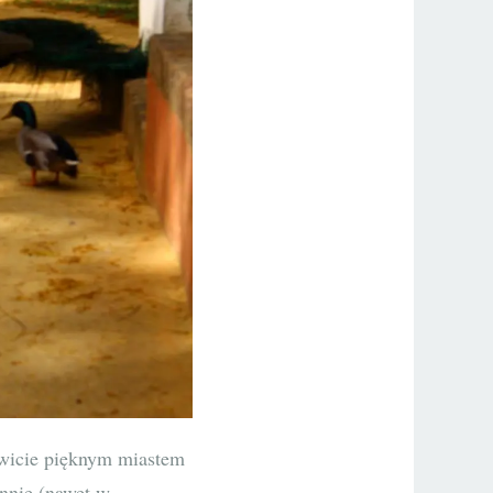
wicie pięknym miastem
annie (nawet w