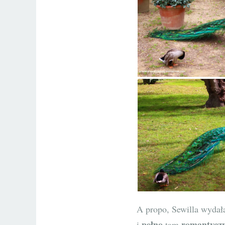
A propo, Sewilla wydał
pełno
romantycz
i
tam