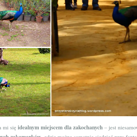
idealnym miejscem dla zakochanych
a mi się
– jest niesamo
nych zakamarków
, gdzie można samotnie siedzieć przy font