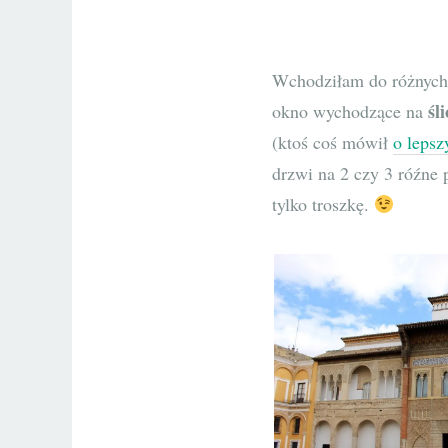
Wchodziłam do różnych
śl
okno wychodzące na
(ktoś coś mówił
o lepsz
drzwi na 2 czy 3 róźne
tylko troszkę.