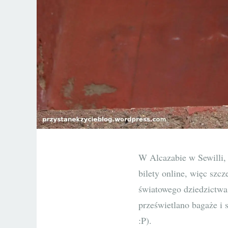
W Alcazabie w Sewilli,
bilety online, więc szcz
światowego dziedzictw
prześwietlano bagaże i 
:P).