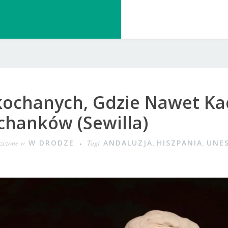
kochanych, Gdzie Nawet Ka
chanków (Sewilla)
zczone w
W DRODZE
Tagi
ANDALUZJA
,
HISZPANIA
,
UNE