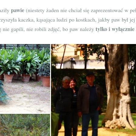
pawie
aziły
(niestety żaden nie chciał się zaprezentować w peł
zyszyła kaczka, kąsająca ludzi po kostkach, jakby paw był jej
tylko i wyłącznie
ę nie gapili, nie robili zdjęć, bo paw należy