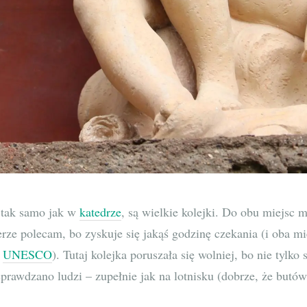
 tak samo jak w
katedrze
, są wielkie kolejki. Do obu miejsc
erze polecam, bo zyskuje się jakąś godzinę czekania (i oba mi
a
UNESCO
). Tutaj kolejka poruszała się wolniej, bo nie tylko
sprawdzano ludzi – zupełnie jak na lotnisku (dobrze, że butó