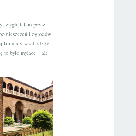
ty
, wyglądałam przez
 pomieszczeń i ogrodów
dnej komnaty wychodziły
 to było mylące – ale