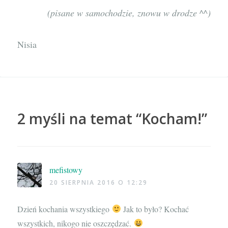
(pisane w samochodzie, znowu w drodze ^^)
Nisia
2 myśli na temat “
Kocham!
”
mefistowy
20 SIERPNIA 2016 O 12:29
Dzień kochania wszystkiego
Jak to było? Kochać
wszystkich, nikogo nie oszczędzać.