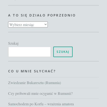
A TO SIĘ DZIAŁO POPRZEDNIO
A
to
się
Szukaj
działo
poprzednio
SZUKAJ
CO U MNIE SŁYCHAĆ?
Zwiedzanie Bukaresztu (Rumunia)
Czy próbowali mnie ocyganić w Rumunii?
Samochodem po Korfu – wrażenia amatora