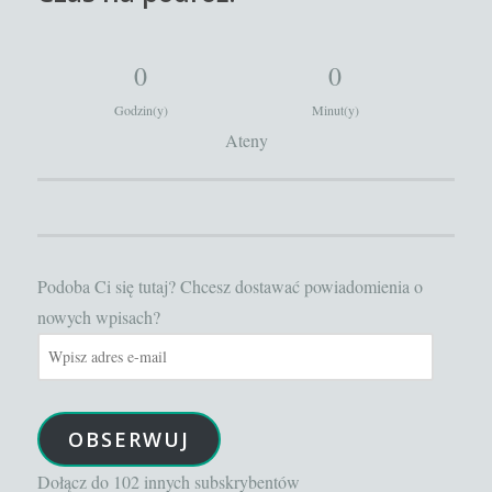
0
0
Godzin(y)
Minut(y)
Ateny
Podoba Ci się tutaj? Chcesz dostawać powiadomienia o
nowych wpisach?
Wpisz
adres
e-
OBSERWUJ
mail
Dołącz do 102 innych subskrybentów