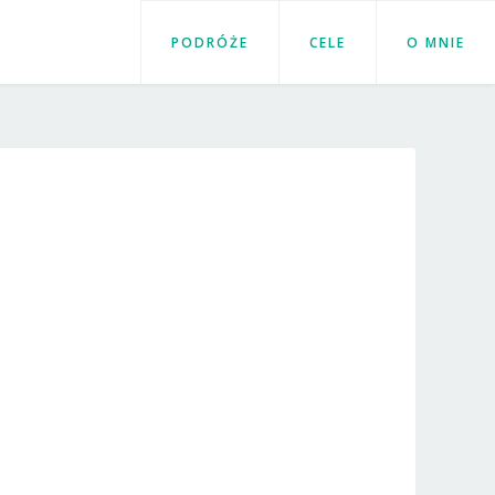
PODRÓŻE
CELE
O MNIE