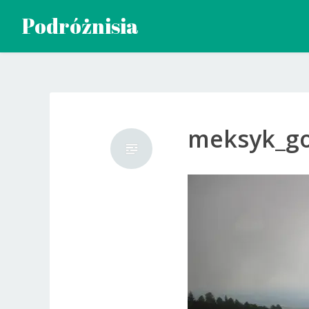
Przeskocz
Podróżnisia
do
treści
meksyk_go