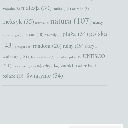
malezja
(30)
malta
(12)
majorka
(8)
maroko
(8)
natura
(107)
meksyk
(35)
niemcy
muzyka
(5)
polska
plaża
(34)
oaxaca
(10)
(6)
piramidy
(6)
norwegia
(5)
(43)
random
(26)
ruiny
(19)
skały i
portugalia
(5)
UNESCO
wulkany
(13)
tajlandia
(5)
tatry
(5)
twierdze i pałace
(5)
(21)
zamki, twierdze i
włochy
(14)
wodospady
(8)
świątynie
(34)
pałace
(18)