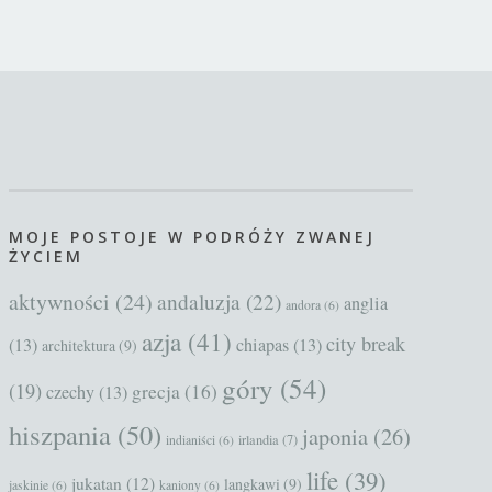
MOJE POSTOJE W PODRÓŻY ZWANEJ
ŻYCIEM
aktywności
(24)
andaluzja
(22)
anglia
andora
(6)
azja
(41)
city break
(13)
chiapas
(13)
architektura
(9)
góry
(54)
(19)
grecja
(16)
czechy
(13)
hiszpania
(50)
japonia
(26)
irlandia
(7)
indianiści
(6)
life
(39)
jukatan
(12)
langkawi
(9)
jaskinie
(6)
kaniony
(6)