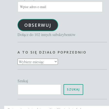
Wpisz
adres
e-
OBSERWUJ
mail
Dołącz do 102 innych subskrybentów
A TO SIĘ DZIAŁO POPRZEDNIO
A
to
się
Szukaj
działo
poprzednio
SZUKAJ