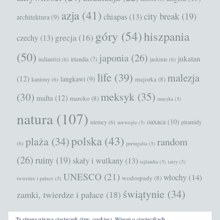
azja
(41)
city break
(19)
chiapas
(13)
architektura
(9)
góry
(54)
hiszpania
grecja
(16)
czechy
(13)
(50)
japonia
(26)
jukatan
irlandia
(7)
indianiści
(6)
jaskinie
(6)
life
(39)
malezja
(12)
langkawi
(9)
majorka
(8)
kaniony
(6)
meksyk
(35)
(30)
malta
(12)
maroko
(8)
muzyka
(5)
natura
(107)
oaxaca
(10)
niemcy
(6)
piramidy
norwegia
(5)
polska
(43)
plaża
(34)
random
(6)
portugalia
(5)
(26)
ruiny
(19)
skały i wulkany
(13)
tajlandia
(5)
tatry
(5)
UNESCO
(21)
włochy
(14)
wodospady
(8)
twierdze i pałace
(5)
świątynie
(34)
zamki, twierdze i pałace
(18)
Ta strona używa ciasteczek (tzw. cookies).
Więcej o ciasteczkach