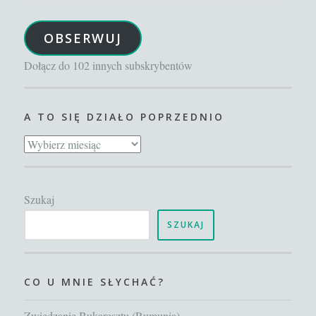
e-
OBSERWUJ
mail
Dołącz do 102 innych subskrybentów
A TO SIĘ DZIAŁO POPRZEDNIO
A
to
się
Szukaj
działo
poprzednio
SZUKAJ
CO U MNIE SŁYCHAĆ?
Zwiedzanie Bukaresztu (Rumunia)