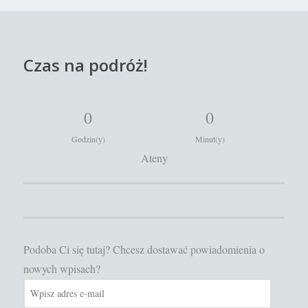
Czas na podróż!
0
0
Godzin(y)
Minut(y)
Ateny
Podoba Ci się tutaj? Chcesz dostawać powiadomienia o
nowych wpisach?
Wpisz
adres