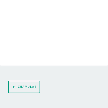
Nawigacja
CHAMULA2
wpisu