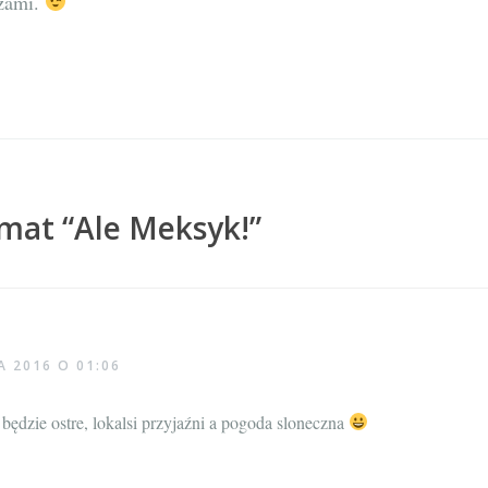
azami.
emat “
Ale Meksyk!
”
A 2016 O 01:06
będzie ostre, lokalsi przyjaźni a pogoda sloneczna