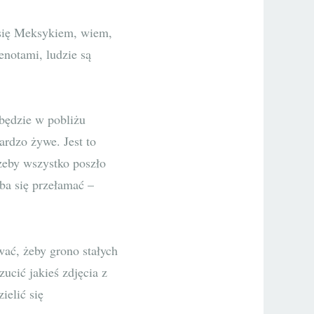
 się Meksykiem, wiem,
enotami, ludzie są
ś będzie w pobliżu
rdzo żywe. Jest to
żeby wszystko poszło
eba się przełamać –
wać, żeby grono stałych
cić jakieś zdjęcia z
ielić się