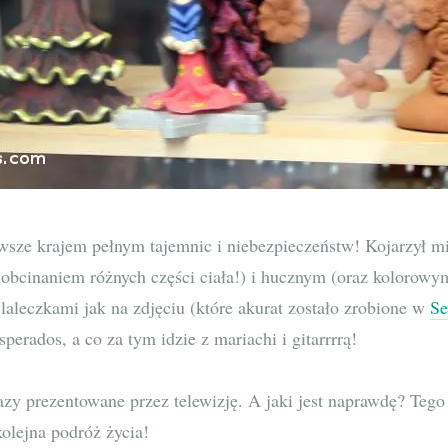
sze krajem pełnym tajemnic i niebezpieczeństw! Kojarzył mi
 obcinaniem różnych części ciała!) i hucznym (oraz kolorow
 laleczkami jak na zdjęciu (które akurat zostało zrobione w
Se
erados, a co za tym idzie z mariachi i gitarrrrą!
azy prezentowane przez telewizję. A jaki jest naprawdę? Teg
olejna podróż życia!