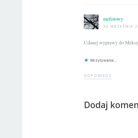
mefistowy
30 WRZEŚNIA 2
Udanej wyprawy do Meks
Wczytywanie…
ODPOWIEDZ
Dodaj komen