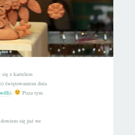
 się z kartelem
ym) świętowaniem dnia
willi
).
Poza tym
o dowiem się już we