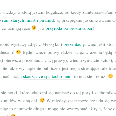
i wiedzy, o którą jestem bogatsza, od kiedy zainteresowałam
żo
ruin starych miast i piramid
, są przepiękne jaskinie zwane C
 co ucinają ręce
), a
przyroda po prostu super
!
zrobić wystawę zdjęć z Meksyku i
prezentację
, więc jeśli kto
achęcam!
Będę świeżo po wyjeździe, więc wrażenia będą ba
i pierwsza prezentacja z wyprawy), więc trzymajcie kciuki, 
nie takie wystąpienie publiczne jest mega stresujące, ale trz
łamać strach
skacząc ze spadochronem
, to uda się i teraz!
się notki, które udało mi się napisać do tej pory i zachomiko
 z nudów w siną dal.
W międzyczasie może też uda się wrzu
ąc to naprawdę długo i mogę nie wytrzymać aż tyle, żeby dz