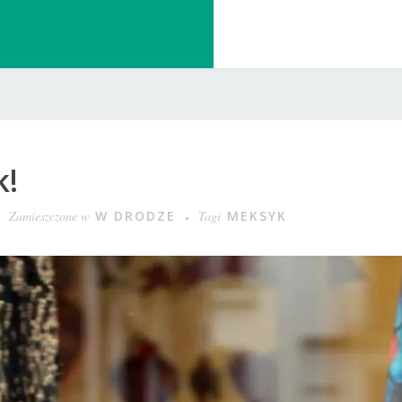
k!
Zamieszczone w
W DRODZE
Tagi
MEKSYK