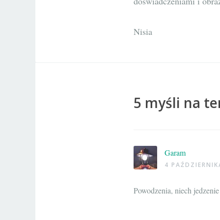
doświadczeniami i obr
Nisia
5 myśli na t
Garam
4 PAŹDZIERNIK
Powodzenia, niech jedzenie 