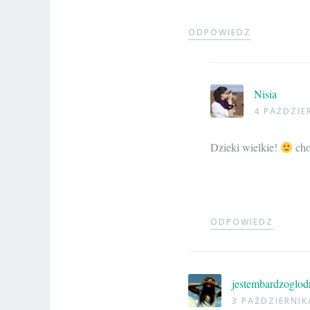
ODPOWIEDZ
Nisia
4 PAŹDZIE
Dzieki wielkie!
cho
ODPOWIEDZ
jestembardzoglod
3 PAŹDZIERNIK