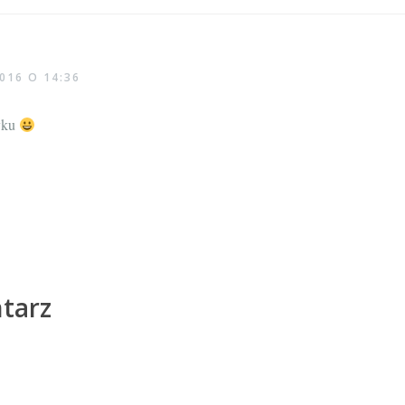
016 O 14:36
yku
tarz