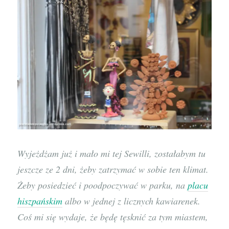
Wyjeżdżam już i mało mi tej Sewilli, zostałabym tu
jeszcze ze 2 dni, żeby zatrzymać w sobie ten klimat.
Żeby posiedzieć i poodpoczywać w parku, na
placu
hiszpańskim
albo w jednej z licznych kawiarenek.
Coś mi się wydaje, że będę tęsknić za tym miastem,