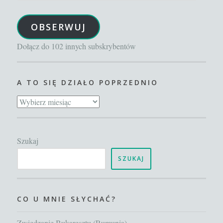
e-
OBSERWUJ
mail
Dołącz do 102 innych subskrybentów
A TO SIĘ DZIAŁO POPRZEDNIO
A
to
się
Szukaj
działo
poprzednio
SZUKAJ
CO U MNIE SŁYCHAĆ?
Zwiedzanie Bukaresztu (Rumunia)