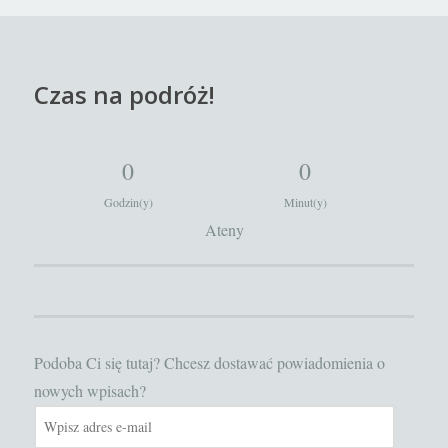
Czas na podróż!
0
0
Godzin(y)
Minut(y)
Ateny
Podoba Ci się tutaj? Chcesz dostawać powiadomienia o
nowych wpisach?
Wpisz
adres