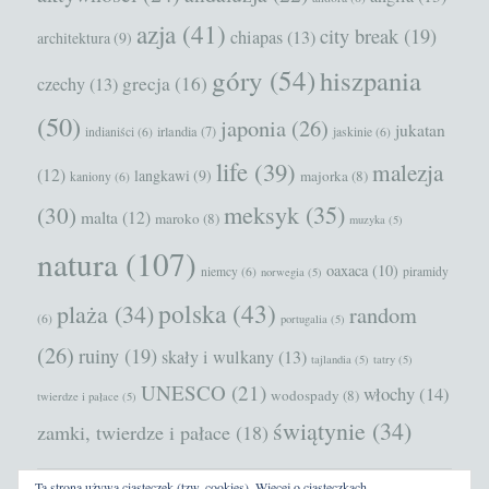
azja
(41)
city break
(19)
chiapas
(13)
architektura
(9)
góry
(54)
hiszpania
grecja
(16)
czechy
(13)
(50)
japonia
(26)
jukatan
irlandia
(7)
indianiści
(6)
jaskinie
(6)
life
(39)
malezja
(12)
langkawi
(9)
majorka
(8)
kaniony
(6)
meksyk
(35)
(30)
malta
(12)
maroko
(8)
muzyka
(5)
natura
(107)
oaxaca
(10)
niemcy
(6)
piramidy
norwegia
(5)
polska
(43)
plaża
(34)
random
(6)
portugalia
(5)
(26)
ruiny
(19)
skały i wulkany
(13)
tajlandia
(5)
tatry
(5)
UNESCO
(21)
włochy
(14)
wodospady
(8)
twierdze i pałace
(5)
świątynie
(34)
zamki, twierdze i pałace
(18)
Ta strona używa ciasteczek (tzw. cookies).
Więcej o ciasteczkach