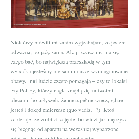
Niektórzy mówili mi zanim wyjechałam, że jestem
odważna, bo jadę sama. Ale przecież nie ma się
czego bać, bo największą przeszkodą w tym
wypadku jesteśmy my sami i nasze wyimaginowane
obawy. Inni ludzie często pomagają – czy to lokalsi
czy Polacy, którzy nagle znajdą się za twoimi
plecami, bo usłyszeli, że niezupełnie wiesz, gdzie
jesteś i dokąd zmierzasz (quo vadis…?). Ktoś
zaoferuje, że zrobi ci zdjęcie, bo widzi jak męczysz
się biegnąc od aparatu na wcześniej wypatrzone
miejsce, bo masz kilka sekund zanim