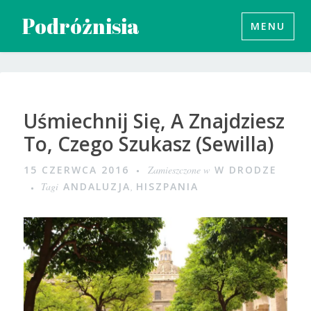
Przeskocz
Podróżnisia
MENU
do
treści
Uśmiechnij Się, A Znajdziesz
To, Czego Szukasz (Sewilla)
15 CZERWCA 2016
Zamieszczone w
W DRODZE
Tagi
ANDALUZJA
,
HISZPANIA