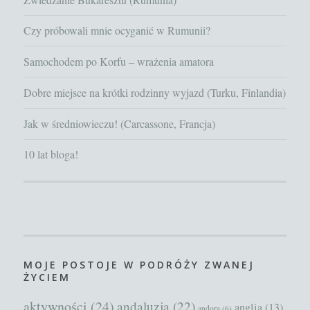
Czy próbowali mnie ocyganić w Rumunii?
Samochodem po Korfu – wrażenia amatora
Dobre miejsce na krótki rodzinny wyjazd (Turku, Finlandia)
Jak w średniowieczu! (Carcassone, Francja)
10 lat bloga!
MOJE POSTOJE W PODRÓŻY ZWANEJ
ŻYCIEM
aktywności
(24)
andaluzja
(22)
anglia
(13)
andora
(6)